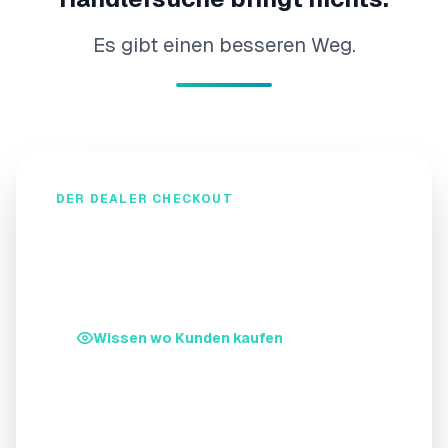
Es gibt einen besseren Weg.
DER DEALER CHECKOUT
Was kein anderes Modell
bietet.
Wissen wo Kunden kaufen
Sie sehen wer kauft, wo, wann, und über
welchen Händler. Direkt in Ihr CRM. Keine
Blackbox mehr.