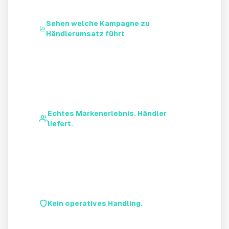
Sehen welche Kampagne zu
Händlerumsatz führt
Welche Kampagne hat wirklich verkauft? Sie
sehen den kompletten Funnel, von der
Anzeige bis zur Lieferung.
Echtes Markenerlebnis. Händler
liefert.
Ihre Händler erhalten bezahlte Bestellungen.
Kein Akquiseaufwand. Kein Channel-Konflikt.
Jeder gewinnt.
Kein operatives Handling.
Der Händler ist Seller of Record: Haftung,