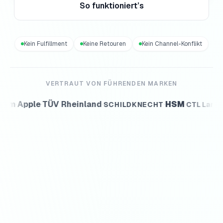
So funktioniert’s
Kein Fulfillment
Keine Retouren
Kein Channel-Konflikt
VERTRAUT VON FÜHRENDEN MARKEN
pple
·
TÜV Rheinland
·
·
HSM
·
·
SCHILDKNECHT
CTL Lang
Old Hic